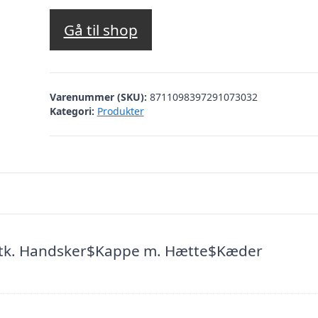
Gå til shop
Varenummer (SKU):
8711098397291073032
Kategori:
Produkter
 stk. Handsker$Kappe m. Hætte$Kæder