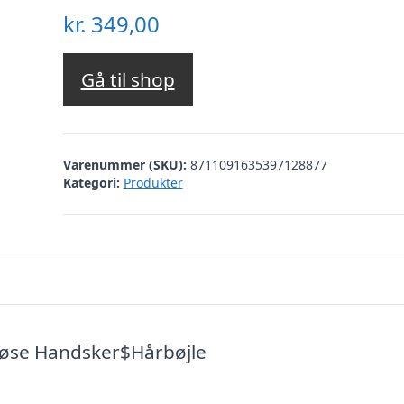
kr.
349,00
Gå til shop
Varenummer (SKU):
8711091635397128877
Kategori:
Produkter
løse Handsker$Hårbøjle