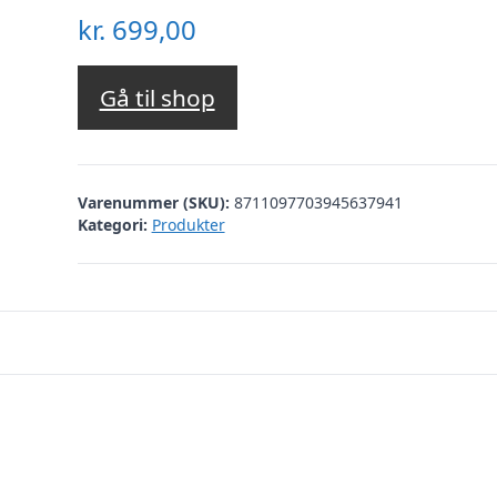
kr.
699,00
Gå til shop
Varenummer (SKU):
8711097703945637941
Kategori:
Produkter
e