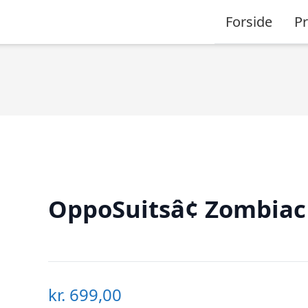
Forside
P
OppoSuitsâ¢ Zombiac
kr.
699,00