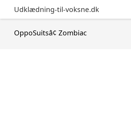
Udklædning-til-voksne.dk
OppoSuitsâ¢ Zombiac