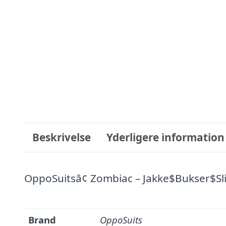
Beskrivelse
Yderligere information
OppoSuitsâ¢ Zombiac – Jakke$Bukser$Sl
Brand
OppoSuits