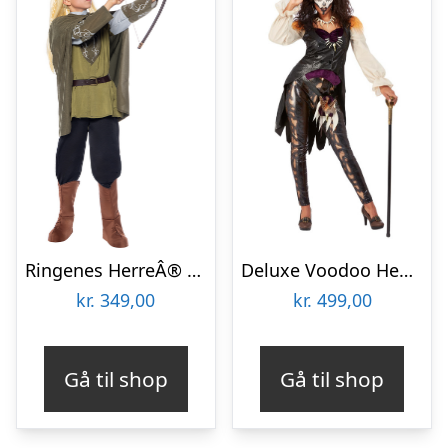
Ringenes HerreÂ® Legolas Børnekostume
Deluxe Voodoo Heksedoktor Kostume
kr.
349,00
kr.
499,00
Gå til shop
Gå til shop